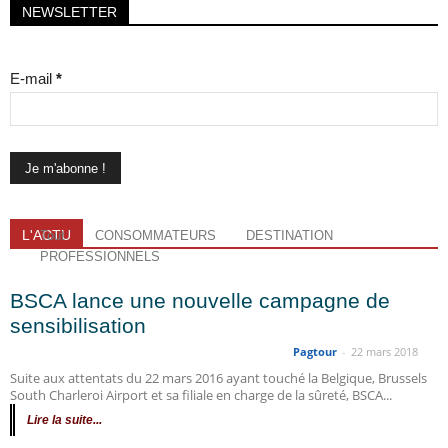
NEWSLETTER
E-mail
*
L'ACTU
Tout
CONSOMMATEURS
DESTINATION
PROFESSIONNELS
BSCA lance une nouvelle campagne de
sensibilisation
Pagtour
-
22 mars 2018
Suite aux attentats du 22 mars 2016 ayant touché la Belgique, Brussels
South Charleroi Airport et sa filiale en charge de la sûreté, BSCA...
Lire la suite...